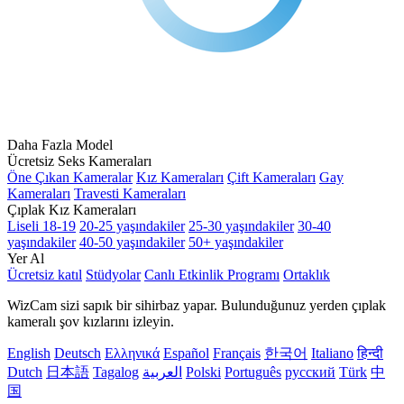
Daha Fazla Model
Ücretsiz Seks Kameraları
Öne Çıkan Kameralar
Kız Kameraları
Çift Kameraları
Gay
Kameraları
Travesti Kameraları
Çıplak Kız Kameraları
Liseli 18-19
20-25 yaşındakiler
25-30 yaşındakiler
30-40
yaşındakiler
40-50 yaşındakiler
50+ yaşındakiler
Yer Al
Ücretsiz katıl
Stüdyolar
Canlı Etkinlik Programı
Ortaklık
WizCam sizi sapık bir sihirbaz yapar. Bulunduğunuz yerden çıplak
kameralı şov kızlarını izleyin.
English
Deutsch
Ελληνικά
Español
Français
한국어
Italiano
हिन्दी
Dutch
日本語
Tagalog
العربية
Polski
Português
русский
Türk
中
国