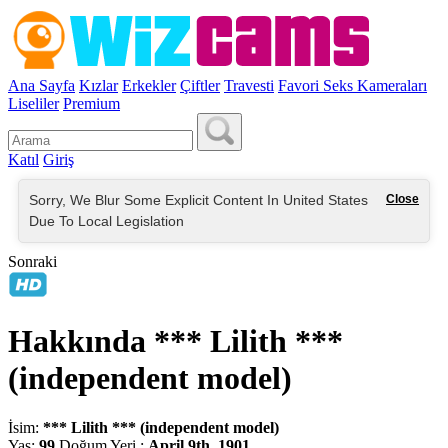
Ana Sayfa
Kızlar
Erkekler
Çiftler
Travesti
Favori Seks Kameraları
Liseliler
Premium
Katıl
Giriş
Sorry, We Blur Some Explicit Content In United States
Close
Due To Local Legislation
Sonraki
Hakkında *** Lilith ***
(independent model)
İsim:
*** Lilith *** (independent model)
Yaş:
99
Doğum Yeri :
April 9th, 1901