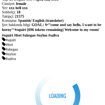
Cinsiyet:
female
Yer:
xxx hell xxx
Sohbetçi:
18
Takipçi:
21575
Konuşma:
Spanish/ English (translator)
Şov hakkında bilgi:
GOAL: ✨°°come and say hello, I want to be
horny°°⭐squirt [696 tokens remaining] Welcome to my room!
#squirt #feet #ahegao #nylon #saliva
#squirt
#feet
#ahegao
#nylon
#saliva