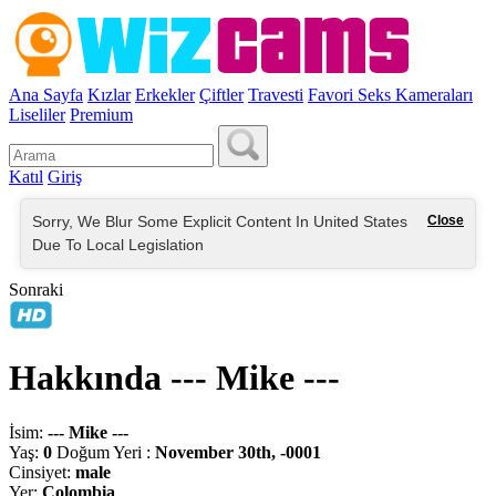
Ana Sayfa
Kızlar
Erkekler
Çiftler
Travesti
Favori Seks Kameraları
Liseliler
Premium
Katıl
Giriş
Sorry, We Blur Some Explicit Content In United States
Close
Due To Local Legislation
Sonraki
Hakkında --- Mike ---
İsim:
--- Mike ---
Yaş:
0
Doğum Yeri :
November 30th, -0001
Cinsiyet:
male
Yer:
Colombia