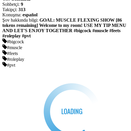
Sohbetçi:
9
Takipçi:
313
Konuşma:
español
Şov hakkında bilgi:
GOAL: MUSCLE FLEXING SHOW [86
tokens remaining] Welcome to my room! USE MY TIP MENU
AND LET'S ENJOY TOGETHER #bigcock #muscle #feets
#roleplay #pvt
#bigcock
#muscle
#feets
#roleplay
#pvt