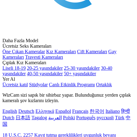
Daha Fazla Model
Ücretsiz Seks Kameraları
Öne Çıkan Kameralar
Kız Kameraları
Çift Kameraları
Gay
Kameraları
Travesti Kameraları
Çıplak Kız Kameraları
Liseli 18-19
20-25 yaşındakiler
25-30 yaşındakiler
30-40
yaşındakiler
40-50 yaşındakiler
50+ yaşındakiler
Yer Al
Ücretsiz katıl
Stüdyolar
Canlı Etkinlik Programı
Ortaklık
WizCam sizi sapık bir sihirbaz yapar. Bulunduğunuz yerden çıplak
kameralı şov kızlarını izleyin.
English
Deutsch
Ελληνικά
Español
Français
한국어
Italiano
हिन्दी
Dutch
日本語
Tagalog
العربية
Polski
Português
русский
Türk
中
国
18 U.S.C. 2257 Kayıt tutma gereklilikleri uygunluk beyanı