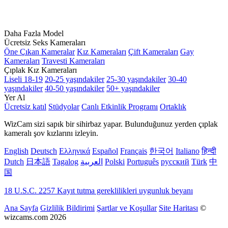
Daha Fazla Model
Ücretsiz Seks Kameraları
Öne Çıkan Kameralar
Kız Kameraları
Çift Kameraları
Gay
Kameraları
Travesti Kameraları
Çıplak Kız Kameraları
Liseli 18-19
20-25 yaşındakiler
25-30 yaşındakiler
30-40
yaşındakiler
40-50 yaşındakiler
50+ yaşındakiler
Yer Al
Ücretsiz katıl
Stüdyolar
Canlı Etkinlik Programı
Ortaklık
WizCam sizi sapık bir sihirbaz yapar. Bulunduğunuz yerden çıplak
kameralı şov kızlarını izleyin.
English
Deutsch
Ελληνικά
Español
Français
한국어
Italiano
हिन्दी
Dutch
日本語
Tagalog
العربية
Polski
Português
русский
Türk
中
国
18 U.S.C. 2257 Kayıt tutma gereklilikleri uygunluk beyanı
Ana Sayfa
Gizlilik Bildirimi
Şartlar ve Koşullar
Site Haritası
©
wizcams.com 2026