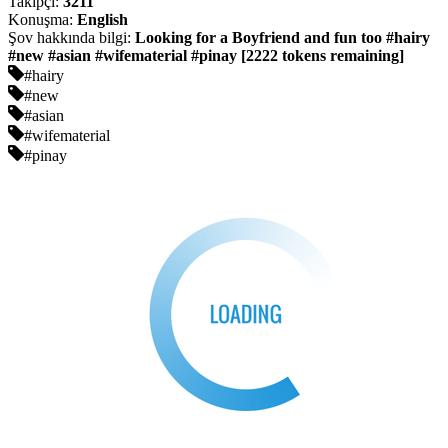
Takipçi:
3211
Konuşma:
English
Şov hakkında bilgi:
Looking for a Boyfriend and fun too #hairy
#new #asian #wifematerial #pinay [2222 tokens remaining]
#hairy
#new
#asian
#wifematerial
#pinay