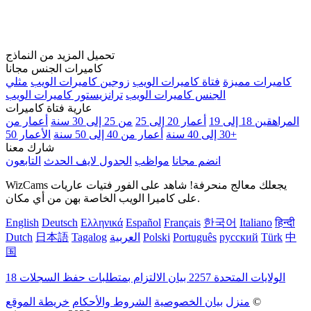
تحميل المزيد من النماذج
كاميرات الجنس مجانا
كاميرات مميزة
فتاة كاميرات الويب
زوجين كاميرات الويب
مثلي
الجنس كاميرات الويب
ترانزيستور كاميرات الويب
عارية فتاة كاميرات
المراهقين 18 إلى 19
أعمار 20 إلى 25
من 25 إلى 30 سنة
أعمار من
الأعمار 50+
30 إلى 40 سنة
أعمار من 40 إلى 50 سنة
شارك معنا
انضم مجانا
مواظب
الجدول لايف الحدث
التابعون
WizCams يجعلك معالج منحرفة! شاهد على الفور فتيات عاريات
على كاميرا الويب الخاصة بهن من أي مكان.
English
Deutsch
Ελληνικά
Español
Français
한국어
Italiano
हिन्दी
中
Türk
русский
Português
Polski
العربية
Tagalog
日本語
Dutch
国
18 الولايات المتحدة 2257 بيان الالتزام بمتطلبات حفظ السجلات
©
منزل
بيان الخصوصية
الشروط والأحكام
خريطة الموقع